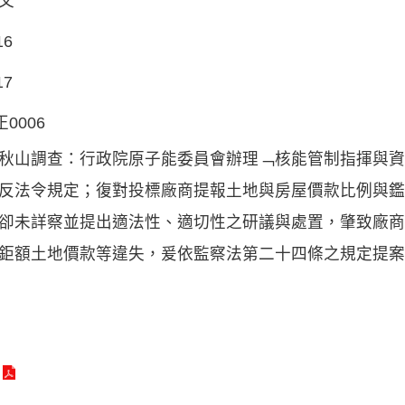
文
16
17
正0006
秋山調查：行政院原子能委員會辦理﹁核能管制指揮與資
反法令規定；復對投標廠商提報土地與房屋價款比例與鑑
卻未詳察並提出適法性、適切性之研議與處置，肇致廠商
鉅額土地價款等違失，爰依監察法第二十四條之規定提案糾