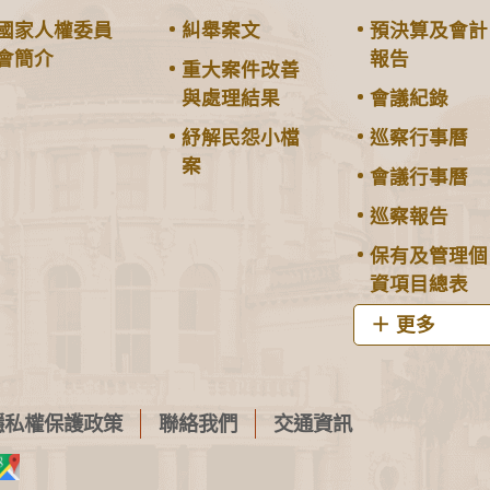
國家人權委員
糾舉案文
預決算及會計
會簡介
報告
重大案件改善
與處理結果
會議紀錄
紓解民怨小檔
巡察行事曆
案
會議行事曆
巡察報告
保有及管理個
資項目總表
更多
隱私權保護政策
聯絡我們
交通資訊