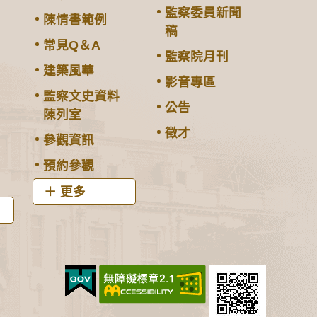
監察委員新聞
陳情書範例
稿
常見Q＆A
監察院月刊
建築風華
影音專區
監察文史資料
公告
陳列室
徵才
參觀資訊
預約參觀
更多