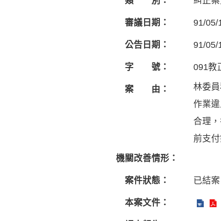
類 別：
糾正案
審議日期：
91/05/
公告日期：
91/05/
字 號：
091教
林委員
案 由：
作業違
合理，
前支付
機關改善情形：
案件狀態：
已結案
本案文件：