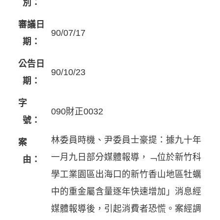
別：
審議日
90/07/17
期：
公告日
90/10/23
期：
字
090財正0032
號：
林委員時機、尹委員士豪提：據九十年
案
一月九日部分媒體報導，﹁位於新竹科
由：
學工業園區出海口的新竹香山地區牡蠣
中的重金屬含量逐年快速增加」消息經
媒體報導後，引起消費者恐慌。案經調