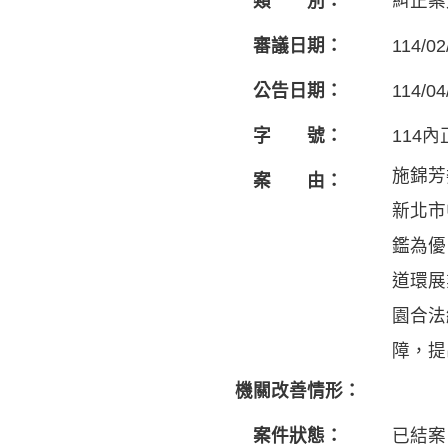
類 別：
糾正案
審議日期：
114/02
公告日期：
114/04
字 號：
114內
施錦芳
案 由：
新北市
鑑為優
道環展
園合法
障，提
機關改善情形：
案件狀態：
已結案