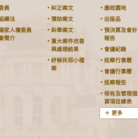
委員
糾正案文
廉政園地
組織法
彈劾案文
出版品
國家人權委員
糾舉案文
預決算及會計
會簡介
報告
重大案件改善
與處理結果
會議紀錄
紓解民怨小檔
巡察行事曆
案
會議行事曆
巡察報告
保有及管理個
資項目總表
更多