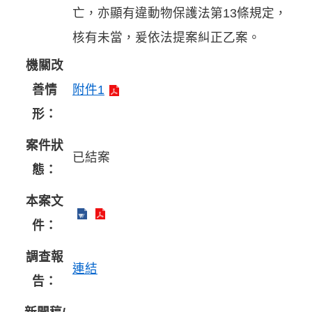
亡，亦顯有違動物保護法第13條規定，
核有未當，爰依法提案糾正乙案。
機關改
善情
附件1
形：
案件狀
已結案
態：
本案文
件：
調查報
連結
告：