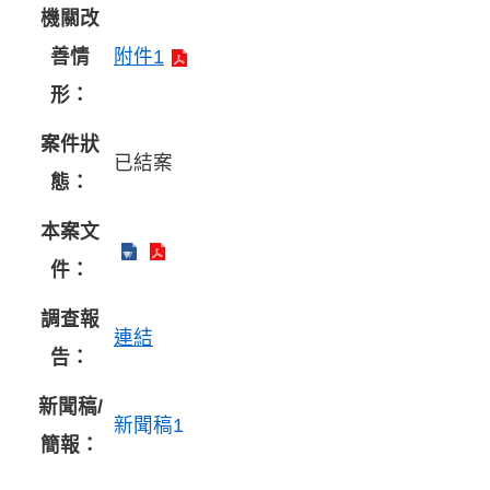
機關改
善情
附件1
形：
案件狀
已結案
態：
本案文
件：
調查報
連結
告：
新聞稿/
新聞稿1
簡報：