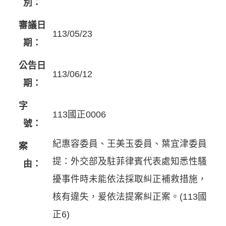
別：
審議日
113/05/23
期：
公告日
113/06/12
期：
字
113國正0006
號：
紀惠容委員、王美玉委員、葉宜津委員
案
提：外交部及駐菲律賓代表處知悉性騷
由：
擾事件時未能依法採取糾正補救措施，
核有違失，爰依法提案糾正案。(113國
正6)