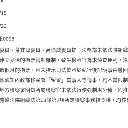
文
/15
/22
正0006
委員、葉宜津委員、高涌誠委員提：法務部未依法院組織法
建立妥適的拘票管制機制，致生檢察官為求偵查便利，違
數個月的拘票，且未指示司法警察於執行後記明事由繳回
卻通知內政部移民署「留置」當事人等情事，均不當限制
地方檢察署明知所屬檢察官未依法行使強制處分權，卻推
有違法院組織法第63條第2項所定檢察事務指令權，均