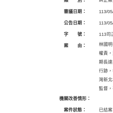
類 別：
糾正案
審議日期：
113/05
公告日期：
113/05
字 號：
113司
林國明
案 由：
權責，
期長達
行跡，
灣新北
監督，
機關改善情形：
案件狀態：
已結案