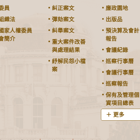
委員
糾正案文
廉政園地
組織法
彈劾案文
出版品
國家人權委員
糾舉案文
預決算及會計
會簡介
報告
重大案件改善
與處理結果
會議紀錄
紓解民怨小檔
巡察行事曆
案
會議行事曆
巡察報告
保有及管理個
資項目總表
更多