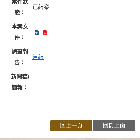
案件狀
已結案
態：
本案文
件：
調查報
連結
告：
新聞稿/
簡報：
回上一頁
回最上面