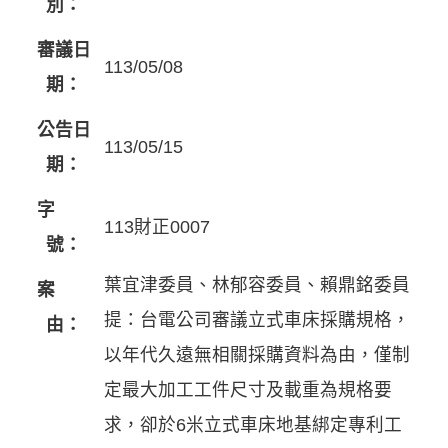
別：
審議日
113/05/08
期：
公告日
113/05/15
期：
字
113財正0007
號：
葉宜津委員、林郁容委員、賴鼎銘委員
案
提：台電公司審議立式車床採購規格，
由：
以年代久遠無相關採購資料為由，僅制
定最大加工工件尺寸及載重為規格要
求，卻於6米立式車床地基綁定專利工