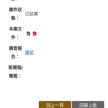
案件狀
已結案
態：
本案文
件：
調查報
連結
告：
新聞稿/
簡報：
回上一頁
回最上面