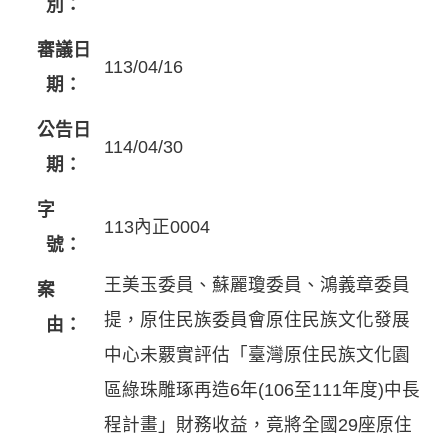
別：
審議日
113/04/16
期：
公告日
114/04/30
期：
字
113內正0004
號：
王美玉委員、蘇麗瓊委員、鴻義章委員
案
提，原住民族委員會原住民族文化發展
由：
中心未覈實評估「臺灣原住民族文化園
區綠珠雕琢再造6年(106至111年度)中長
程計畫」財務收益，竟將全國29座原住