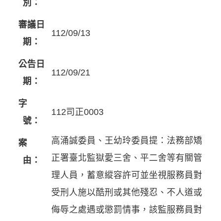
別：
審議日
112/09/13
期：
公告日
112/09/21
期：
字
112司正0003
號：
高涌誠委員、王幼玲委員提：法務部矯
案
正署臺北監獄愛三舍、平二舍等有關管
由：
理人員，蓄意縱容許可並坐視服務員對
受刑人施以酷刑或其他殘忍、不人道或
侮辱之處遇或懲罰情事，該監服務員對