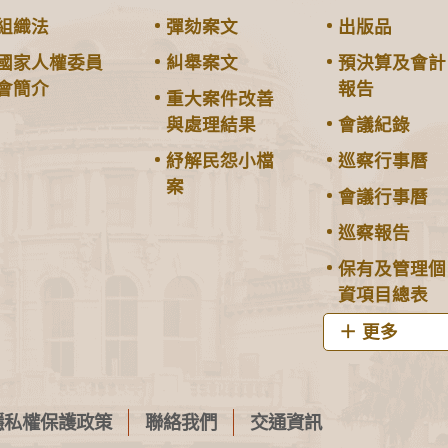
組織法
彈劾案文
出版品
國家人權委員
糾舉案文
預決算及會計
會簡介
報告
重大案件改善
與處理結果
會議紀錄
紓解民怨小檔
巡察行事曆
案
會議行事曆
巡察報告
保有及管理個
資項目總表
更多
隱私權保護政策
聯絡我們
交通資訊