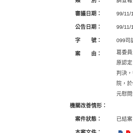
類 別：
調查報
審議日期：
99/11/
公告日期：
99/11/
字 號：
099司
葛委員
案 由：
原認定
判決，
院，於
元慰問
機關改善情形：
案件狀態：
已結案
本案文件：