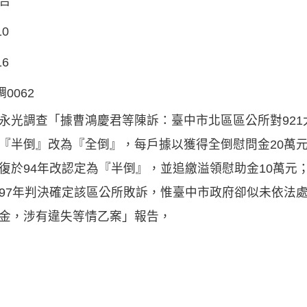
告
10
16
調0062
永光調查「據曹鴻慶君等陳訴：臺中市北區區公所對92
『半倒』改為『全倒』，每戶據以獲得全倒慰問金20萬
復於94年改認定為『半倒』，並追繳溢領慰助金10萬元
97年判決確定該區公所敗訴，惟臺中市政府卻似未依法處
金，涉有違失等情乙案」報告，