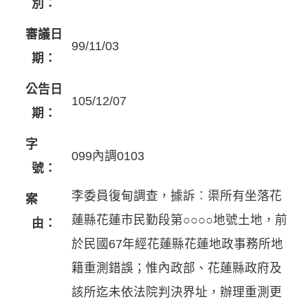
別：
審議日
99/11/03
期：
公告日
105/12/07
期：
字
099內調0103
號：
李委員復甸調查，據訴︰渠所有坐落花
案
蓮縣花蓮市民勤段第○○○○地號土地，前
由：
於民國67年經花蓮縣花蓮地政事務所地
籍重測錯誤；惟內政部、花蓮縣政府及
該所迄未依法院判決界址，辦理重測更