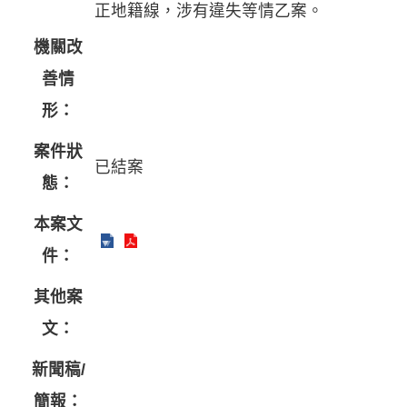
正地籍線，涉有違失等情乙案。
機關改
善情
形：
案件狀
已結案
態：
本案文
件：
其他案
文：
新聞稿/
簡報：