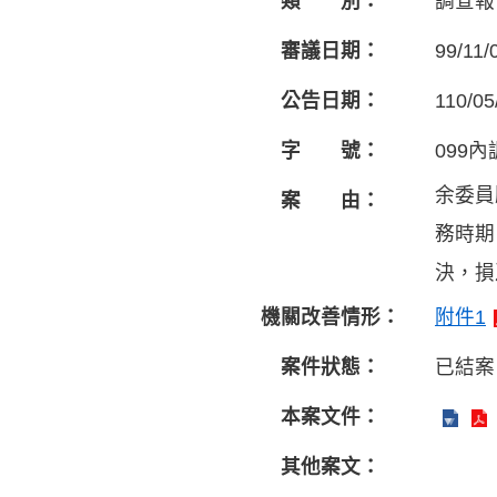
類 別：
調查報
審議日期：
99/11/
公告日期：
110/05
字 號：
099內
余委員
案 由：
務時期
決，損
機關改善情形：
附件1
案件狀態：
已結案
本案文件：
其他案文：