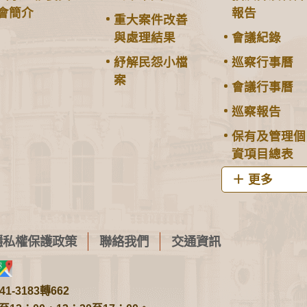
會簡介
報告
重大案件改善
與處理結果
會議紀錄
紓解民怨小檔
巡察行事曆
案
會議行事曆
巡察報告
保有及管理個
資項目總表
更多
隱私權保護政策
聯絡我們
交通資訊
1-3183轉662