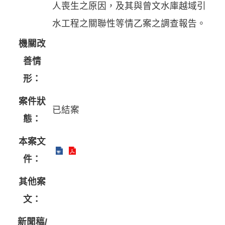
人喪生之原因，及其與曾文水庫越域引
水工程之關聯性等情乙案之調查報告。
機關改
善情
形：
案件狀
已結案
態：
本案文
件：
其他案
文：
新聞稿/