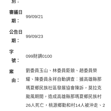
別：
審議日
99/09/21
期：
公告日
99/09/23
期：
字
099財調0100
號：
劉委員玉山、林委員鉅鋃、趙委員榮
案
耀、陳委員永祥自動調查︰據高雄縣那
由：
瑪夏鄉民族社區發展協會陳訴，莫拉克
颱風期間，造成高雄縣那瑪夏鄉民族村
26人死亡，桃源鄉勤和村14人被沖走、2