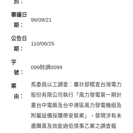
別：
審議日
99/09/21
期：
公告日
110/06/25
期：
字
099財調0099
號：
馬委員以工調查︰審計部稽查台灣電力
案
股份有限公司執行「風力發電第一期計
由：
畫台中電廠及台中港區風力發電機組及
附屬設備採購帶安裝案」，發現涉有未
盡職責及效能過低情事乙案之調查報