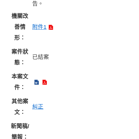
告。
機關改
善情
附件1
形：
案件狀
已結案
態：
本案文
件：
其他案
糾正
文：
新聞稿/
簡報：