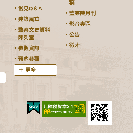
稿
常見Q＆A
監察院月刊
建築風華
影音專區
監察文史資料
公告
陳列室
徵才
參觀資訊
預約參觀
更多