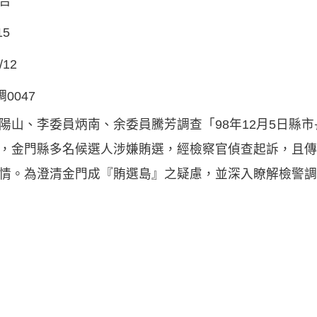
告
15
/12
調0047
陽山、李委員炳南、余委員騰芳調查「98年12月5日縣
，金門縣多名候選人涉嫌賄選，經檢察官偵查起訴，且傳
情。為澄清金門成『賄選島』之疑慮，並深入瞭解檢警調