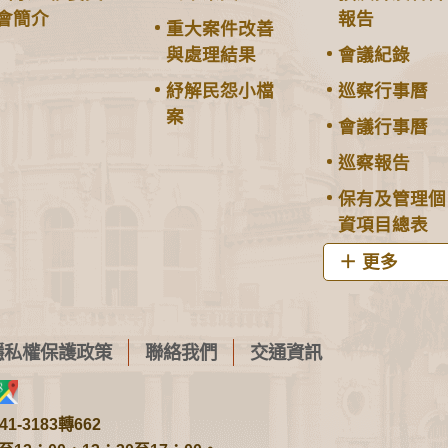
會簡介
報告
重大案件改善
與處理結果
會議紀錄
紓解民怨小檔
巡察行事曆
案
會議行事曆
巡察報告
保有及管理個
資項目總表
更多
隱私權保護政策
聯絡我們
交通資訊
1-3183轉662