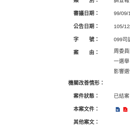
類 別：
調查報
審議日期：
99/09/
公告日期：
105/12
字 號：
099司
周委員
案 由：
一選舉
影響選
機關改善情形：
案件狀態：
已結案
本案文件：
其他案文：