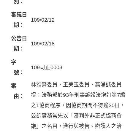
別：
審議日
109/02/12
期：
公告日
109/02/18
期：
字
109司正0003
號：
林雅鋒委員、王美玉委員、高涌誠委員
案
提：法務部於93年刑事訴訟法增訂第7編
由：
之1協商程序，因協商期間不得逾30日，
公訴實務常先以「審判外非正式協商會
議」之名目，進行與被告、辯護人之洽