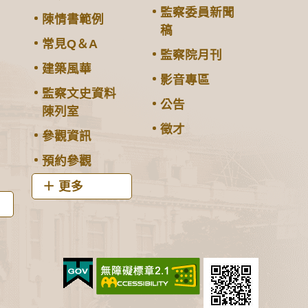
監察委員新聞
陳情書範例
稿
常見Q＆A
監察院月刊
建築風華
影音專區
監察文史資料
公告
陳列室
徵才
參觀資訊
預約參觀
更多