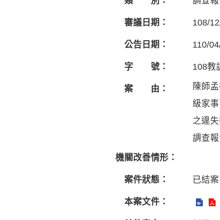
類 別：
調查報
審議日期：
108/12
公告日期：
110/04
字 號：
108教
陳師孟
案 由：
級家事
之違失
調查報
機關改善情形：
案件狀態：
已結案
本案文件：