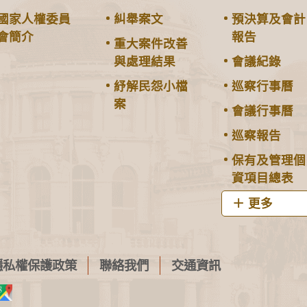
國家人權委員
糾舉案文
預決算及會計
會簡介
報告
重大案件改善
與處理結果
會議紀錄
紓解民怨小檔
巡察行事曆
案
會議行事曆
巡察報告
保有及管理個
資項目總表
更多
隱私權保護政策
聯絡我們
交通資訊