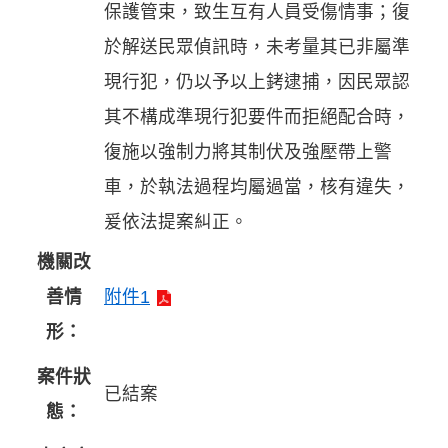
保護管束，致生互有人員受傷情事；復
於解送民眾偵訊時，未考量其已非屬準
現行犯，仍以予以上銬逮捕，因民眾認
其不構成準現行犯要件而拒絕配合時，
復施以強制力將其制伏及強壓帶上警
車，於執法過程均屬過當，核有違失，
爰依法提案糾正。
機關改
善情
附件1
形：
案件狀
已結案
態：