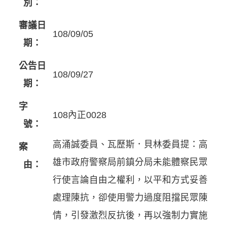
別：
審議日
108/09/05
期：
公告日
108/09/27
期：
字
108內正0028
號：
高涌誠委員、瓦歷斯．貝林委員提：高
案
雄市政府警察局前鎮分局未能體察民眾
由：
行使言論自由之權利，以平和方式妥善
處理陳抗，卻使用警力過度阻擋民眾陳
情，引發激烈反抗後，再以強制力實施