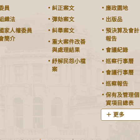
委員
糾正案文
廉政園地
組織法
彈劾案文
出版品
國家人權委員
糾舉案文
預決算及會計
會簡介
報告
重大案件改善
與處理結果
會議紀錄
紓解民怨小檔
巡察行事曆
案
會議行事曆
巡察報告
保有及管理個
資項目總表
更多