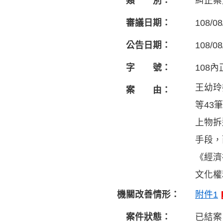
類 別：
糾正案
審議日期：
108/08
公告日期：
108/08
字 號：
108內
王幼玲
案 由：
等43
上物拆
手段，
《經濟
文化權
機關改善情形：
附件1
案件狀態：
已結案