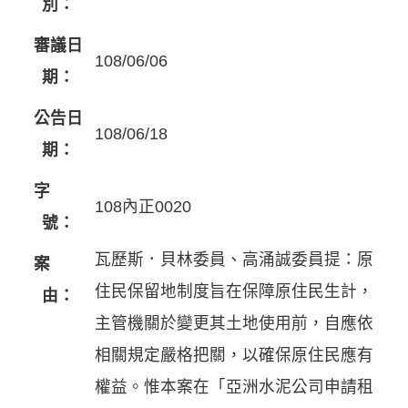
別：
審議日
108/06/06
期：
公告日
108/06/18
期：
字
108內正0020
號：
瓦歷斯．貝林委員、高涌誠委員提：原
案
住民保留地制度旨在保障原住民生計，
由：
主管機關於變更其土地使用前，自應依
相關規定嚴格把關，以確保原住民應有
權益。惟本案在「亞洲水泥公司申請租