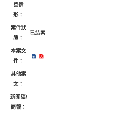
善情
形：
案件狀
已結案
態：
本案文
件：
其他案
文：
新聞稿/
簡報：