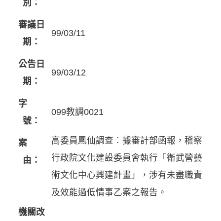
別：
審議日
99/03/11
期：
公告日
99/03/12
期：
字
099教調0021
號：
高委員鳳仙調查︰據審計部函報，稽察
案
行政院文化建設委員會執行「衛武營藝
由：
術文化中心興建計畫」，涉有未盡職責
及效能過低情事乙案之報告。
機關改