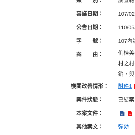
類 別：
調查報
審議日期：
107/02
公告日期：
110/05
字 號：
107內
仉桂美
案 由：
村之村
銷，與
機關改善情形：
附件1
案件狀態：
已結案
本案文件：
其他案文：
彈劾