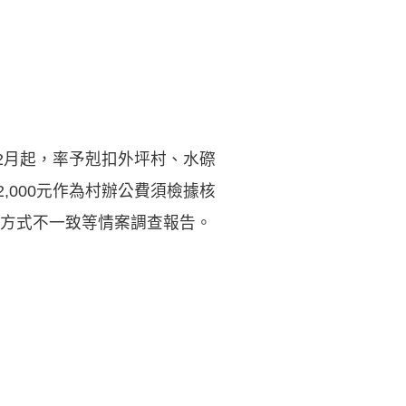
2月起，率予剋扣外坪村、水磜
2,000元作為村辦公費須檢據核
方式不一致等情案調查報告。