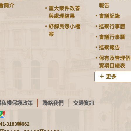
會簡介
報告
重大案件改善
與處理結果
會議紀錄
紓解民怨小檔
巡察行事曆
案
會議行事曆
巡察報告
保有及管理個
資項目總表
更多
隱私權保護政策
聯絡我們
交通資訊
1-3183轉662