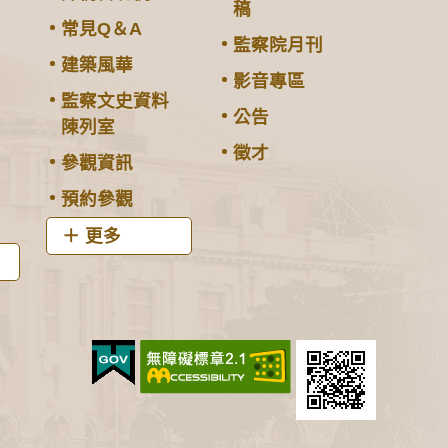
稿
常見Q＆A
監察院月刊
建築風華
影音專區
監察文史資料
公告
陳列室
徵才
參觀資訊
預約參觀
更多