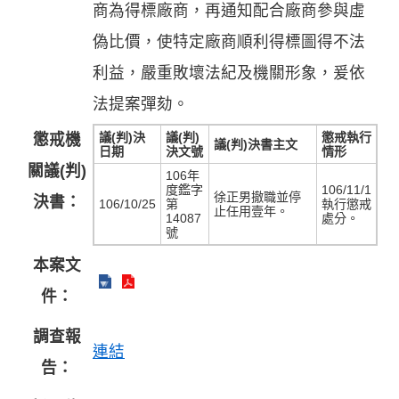
商為得標廠商，再通知配合廠商參與虛
偽比價，使特定廠商順利得標圖得不法
利益，嚴重敗壞法紀及機關形象，爰依
法提案彈劾。
議(判)決
議(判)
懲戒執行
懲戒機
議(判)決書主文
日期
決文號
情形
關議(判)
106年
度鑑字
106/11/1
徐正男撤職並停
決書：
106/10/25
第
執行懲戒
止任用壹年。
14087
處分。
號
本案文
件：
調查報
連結
告：