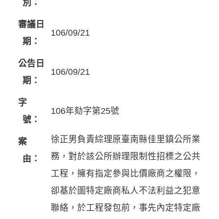
別：
審議日
106/09/21
期：
公告日
106/09/21
期：
字
106年劾字第25號
號：
徐正男負責綜理原臺南縣佳里鎮公所業
案
務，對於該公所辦理限制性招標之公共
由：
工程，擁有指定參與比價廠商之權限，
卻基於圖特定廠商私人不法利益之犯意
聯絡，於工程發包前，事先內定特定廠