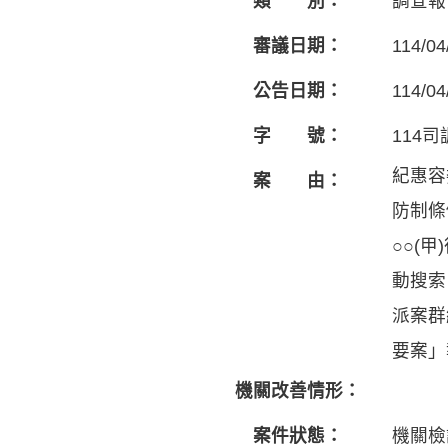
類 別：
調查報
審議日期：
114/04
公告日期：
114/04
字 號：
114司
紀惠容
案 由：
防制條
○○(
動搜索
派案群
要案」
機關改善情形：
案件狀態：
機關檢