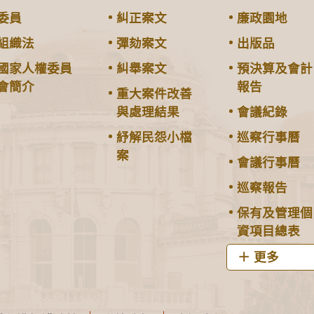
委員
糾正案文
廉政園地
組織法
彈劾案文
出版品
國家人權委員
糾舉案文
預決算及會計
會簡介
報告
重大案件改善
與處理結果
會議紀錄
紓解民怨小檔
巡察行事曆
案
會議行事曆
巡察報告
保有及管理個
資項目總表
更多