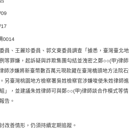
告
/09
/17
調0014
委員、王麗珍委員、郭文東委員調查「據悉，臺灣臺北地
例等罪嫌，起訴疑與詐欺集團勾結並洩密之鄭○○(甲)律師
甲)律師涉嫌將新臺幣數百萬元現款藏在臺灣橋頭地方法院
。另臺灣桃園地方檢察署吳姓檢察官涉嫌唆使朱姓律師進
組」，並建議朱姓律師可與鄭○○(甲)律師談合作模式等
報告。
討改善情形，仍須持續定期追蹤。