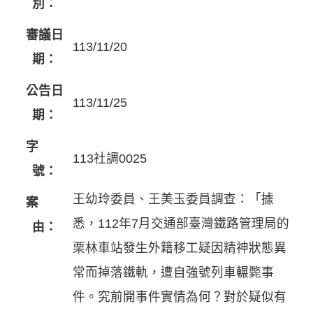
別：
審議日
113/11/20
期：
公告日
113/11/25
期：
字
113社調0025
號：
王幼玲委員、王美玉委員調查：「據
案
悉，112年7月交通部臺灣鐵路管理局的
由：
栗林車站發生外籍移工疑因精神狀態異
常而掉落鐵軌，遭自強號列車輾斃事
件。究前開事件實情為何？對於疑似有