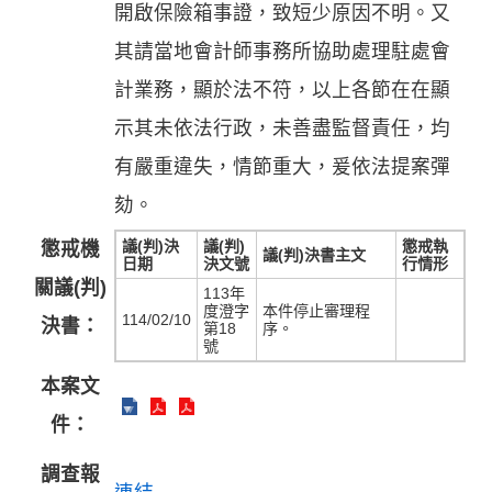
開啟保險箱事證，致短少原因不明。又
其請當地會計師事務所協助處理駐處會
計業務，顯於法不符，以上各節在在顯
示其未依法行政，未善盡監督責任，均
有嚴重違失，情節重大，爰依法提案彈
劾。
議(判)決
議(判)
懲戒執
懲戒機
議(判)決書主文
日期
決文號
行情形
關議(判)
113年
度澄字
本件停止審理程
114/02/10
決書：
第18
序。
號
本案文
件：
調查報