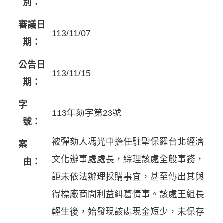
別：
審議日
113/11/07
期：
公告日
113/11/15
期：
字
113年劾字第23號
號：
被彈劾人馮光中擔任駐聖保羅台北經濟
案
文化辦事處處長，綜理該處全般事務，
由：
詎未依法辦理採購事宜，甚至傳出其與
得標廠商間利益糾葛情事。該處王組長
輕生後，始發現該處現金短少，未保存