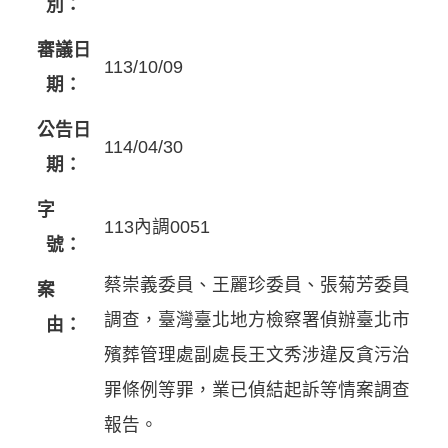
別：
審議日
113/10/09
期：
公告日
114/04/30
期：
字
113內調0051
號：
蔡崇義委員、王麗珍委員、張菊芳委員
案
調查，臺灣臺北地方檢察署偵辦臺北市
由：
殯葬管理處副處長王文秀涉違反貪污治
罪條例等罪，業已偵結起訴等情案調查
報告。