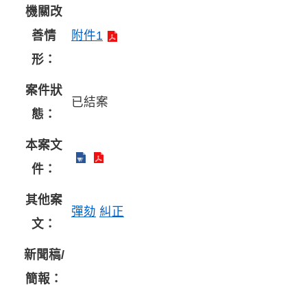
機關改
善情
附件1
形：
案件狀
已結案
態：
本案文
件：
其他案
彈劾
糾正
文：
新聞稿/
簡報：