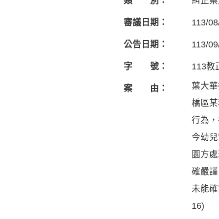
類 別：
糾正案
審議日期：
113/08
公告日期：
113/09
字 號：
113教
葉大華
案 由：
橋區某
行為，
今幼兒
園方處
確嚴謹
未能確
16)