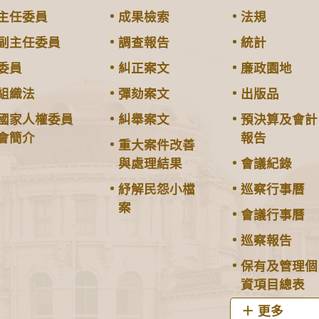
主任委員
成果檢索
法規
副主任委員
調查報告
統計
委員
糾正案文
廉政園地
組織法
彈劾案文
出版品
國家人權委員
糾舉案文
預決算及會計
會簡介
報告
重大案件改善
與處理結果
會議紀錄
紓解民怨小檔
巡察行事曆
案
會議行事曆
巡察報告
保有及管理個
資項目總表
更多