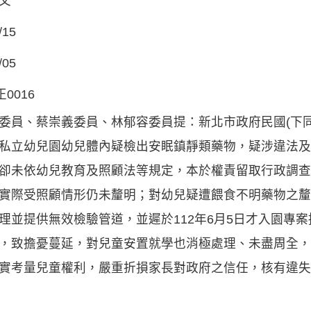
文
/15
/05
正0016
委員、蔡崇義委員、林郁容委員提：新北市政府民國(下同)
私立幼兒園幼兒體內疑檢出安眠鎮靜類藥物，疑涉違法及
卻未依幼兒教育及照顧法等規定，本於權責留取行政調查
實際受照顧情形仍未釐明；對幼兒疑遭餵食不明藥物之釐
理並提供無效檢驗管道，並遲於112年6月5日才入園專
，致擔憂蔓延，對兒童安置就學也消極處理、未盡周全，
實考量兒童權利，嚴重折損家長對政府之信任，核有違失，