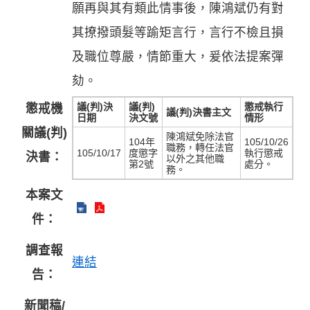
願再與其有類此情事後，陳鴻斌仍有對
其撩撥頭髮等踰矩言行，言行不檢且損
及職位尊嚴，情節重大，爰依法提案彈
劾。
議(判)決
議(判)
懲戒執行
懲戒機
議(判)決書主文
日期
決文號
情形
關議(判)
陳鴻斌免除法官
104年
105/10/26
職務，轉任法官
105/10/17
度懲字
執行懲戒
決書：
以外之其他職
第2號
處分。
務。
本案文
件：
調查報
連結
告：
新聞稿/