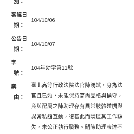
別：
審議日
104/10/06
期：
公告日
104/10/07
期：
字
104年劾字第11號
號：
臺北高等行政法院法官陳鴻斌，身為法
案
官且已婚，未能保持高尚品格與操守，
由：
竟與配屬之陳助理存有異常肢體碰觸與
異常私誼互動，復基此而隱匿其工作缺
失，未公正執行職務。嗣陳助理表達不