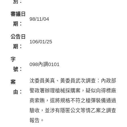
別：
審議日
98/11/04
期：
公告日
106/01/25
期：
字
098內調0101
號：
沈委員美真、黃委員武次調查：內政部
案
警政署辦理槍械採購案，疑似向得標廠
由：
商索賄，逕將規格不符之槍彈裝備通過
驗收，並涉有隱匿公文等情乙案之調查
報告。