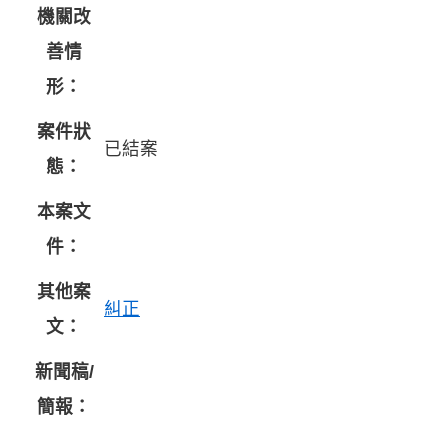
機關改
善情
形：
案件狀
已結案
態：
本案文
件：
其他案
糾正
文：
新聞稿/
簡報：