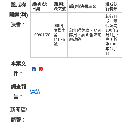
議(判)決
議(判)
懲戒執
懲戒機
議(判)決書主文
日期
決文號
行情形
關議(判)
執行日
期：蕭
決書：
099年
仰歸為
度鑑字
蕭仰歸休職，期間
100年2
100/01/28
第
陸月。高明哲降貳
月1日。
11895
級改敘。
高明哲
號
為100
年2月1
日。
本案文
件：
調查報
連結
告：
新聞稿/
簡報：