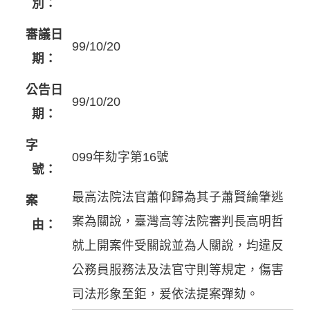
別：
審議日
99/10/20
期：
公告日
99/10/20
期：
字
099年劾字第16號
號：
最高法院法官蕭仰歸為其子蕭賢綸肇逃
案
案為關說，臺灣高等法院審判長高明哲
由：
就上開案件受關說並為人關說，均違反
公務員服務法及法官守則等規定，傷害
司法形象至鉅，爰依法提案彈劾。