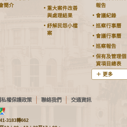
會簡介
報告
重大案件改善
與處理結果
會議紀錄
紓解民怨小檔
巡察行事曆
案
會議行事曆
巡察報告
保有及管理個
資項目總表
更多
隱私權保護政策
聯絡我們
交通資訊
1-3183轉662