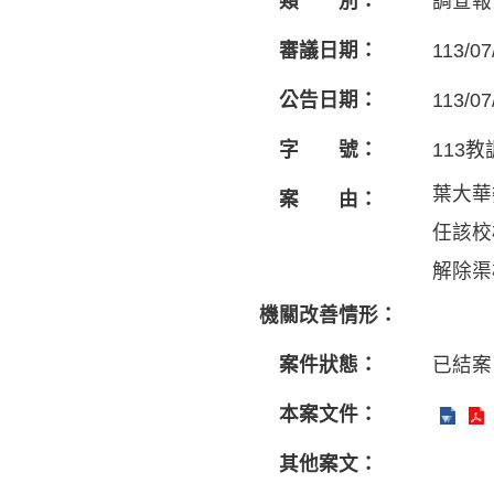
類 別：
調查報
審議日期：
113/07
公告日期：
113/07
字 號：
113教
葉大華
案 由：
任該校
解除渠
機關改善情形：
案件狀態：
已結案
本案文件：
其他案文：