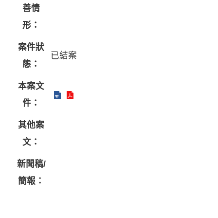
善情
形：
案件狀
已結案
態：
本案文
件：
其他案
文：
新聞稿/
簡報：