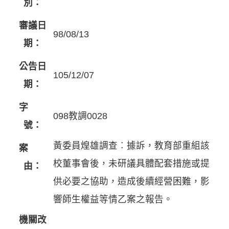
別：
審議日
98/08/13
期：
公告日
105/12/07
期：
字
098教調0028
號：
黃委員煌雄調查︰據訴，教育部重組該
案
校董事會後，未研議具體配套措施或提
由：
供必要之協助，造成後續經營困難，影
響師生權益等情乙案之報告。
機關改