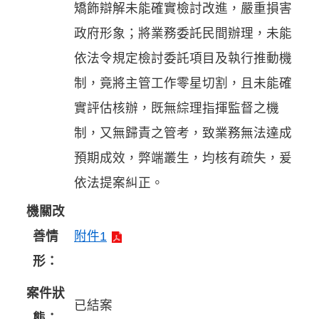
矯飾辯解未能確實檢討改進，嚴重損害
政府形象；將業務委託民間辦理，未能
依法令規定檢討委託項目及執行推動機
制，竟將主管工作零星切割，且未能確
實評估核辦，既無綜理指揮監督之機
制，又無歸責之管考，致業務無法達成
預期成效，弊端叢生，均核有疏失，爰
依法提案糾正。
機關改
善情
附件1
形：
案件狀
已結案
態：