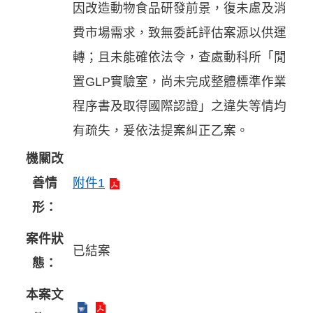
因改造動物食品研發前景，復未慮及消
費市場需求，致無委託評估案源以供運
轉；且未能確依法令，查處動科所「閒
置GLP實驗室，尚未完成整體標準作業
程序書及取得國際認證」之違失等情均
有疏失，爰依法提案糾正乙案。
機關改
善情
附件1
形：
案件狀
已結案
態：
本案文