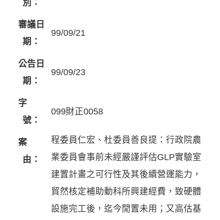
別：
審議日
99/09/21
期：
公告日
99/09/23
期：
字
099財正0058
號：
程委員仁宏、杜委員善良提：行政院農
案
業委員會事前未經嚴謹評估GLP實驗室
由：
建置計畫之可行性及其後續營運能力，
貿然核定補助動科所興建經費，致硬體
設施完工後，迄今閒置未用；又高估基