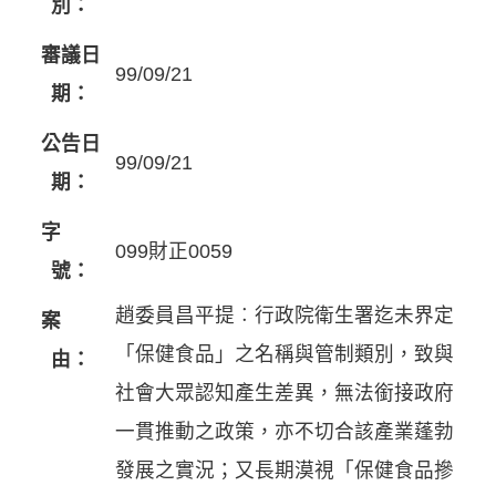
別：
審議日
99/09/21
期：
公告日
99/09/21
期：
字
099財正0059
號：
趙委員昌平提︰行政院衛生署迄未界定
案
「保健食品」之名稱與管制類別，致與
由：
社會大眾認知產生差異，無法銜接政府
一貫推動之政策，亦不切合該產業蓬勃
發展之實況；又長期漠視「保健食品摻