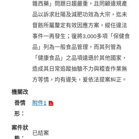
雜西藥」問題日趨嚴重，且罔顧違規產
品以訴求壯陽及減肥功效為大宗，迄未
督飭所屬釐定有效因應方案，縱任違法
事件一再發生；復將3,000多項「保健食
品」列為一般食品管理，而其列管為
「健康食品」之品項遠遜於其他國家，
造成其日常追蹤抽驗不力與稽查作業無
方等情，均有違失，爰依法提案糾正。
機關改
善情
附件1
形：
案件狀
已結案
態：