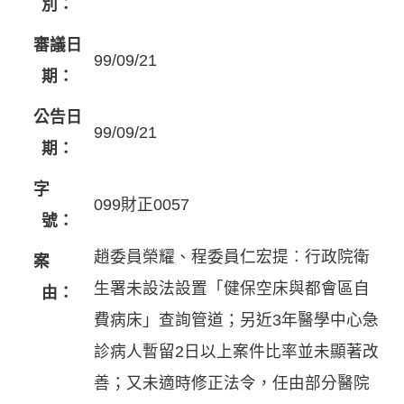
別：
審議日
99/09/21
期：
公告日
99/09/21
期：
字
099財正0057
號：
趙委員榮耀、程委員仁宏提︰行政院衛
案
生署未設法設置「健保空床與都會區自
由：
費病床」查詢管道；另近3年醫學中心急
診病人暫留2日以上案件比率並未顯著改
善；又未適時修正法令，任由部分醫院