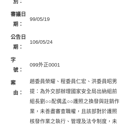
別：
審議日
99/05/19
期：
公告日
106/05/24
期：
字
099外正0001
號：
趙委員榮耀、程委員仁宏、洪委員昭男
案
提：為外交部辦理國家安全局出納組前
由：
組長劉○○配偶孟○○護照之換發與註銷作
業，未善盡審查職權，且該部對於護照
核發作業之執行、管理及法令制度，未