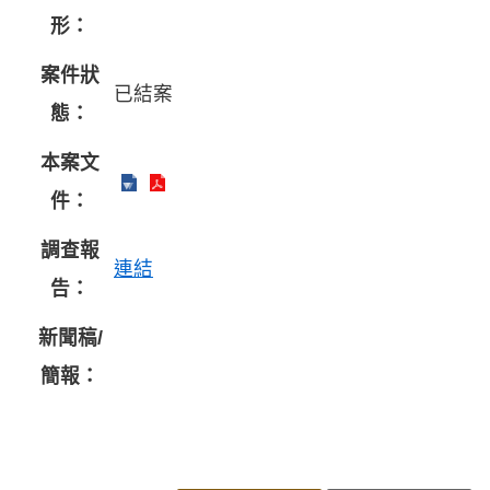
形：
案件狀
已結案
態：
本案文
件：
調查報
連結
告：
新聞稿/
簡報：