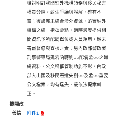
檢討明訂我國駐外機構領務與移民秘書
權責分際，致生爭議與誤解，確有不
當；復該部未統合涉外資源，落實駐外
機構之統一指揮要點，適時適度提供相
關資訊予所配屬單位或人員運用，顯未
善盡督導與查核之責；另內政部警政署
刑事警察局延宕函轉劉○○配偶孟○○之通
緝資料，公文稽催管制功能不彰，內政
部入出國及移民署遺失劉○○及孟○○重要
公文檔案，均有違失，爰依法提案糾
正。
機關改
善情
附件1