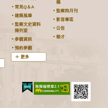
稿
常見Q＆A
監察院月刊
建築風華
影音專區
監察文史資料
公告
陳列室
徵才
參觀資訊
預約參觀
更多