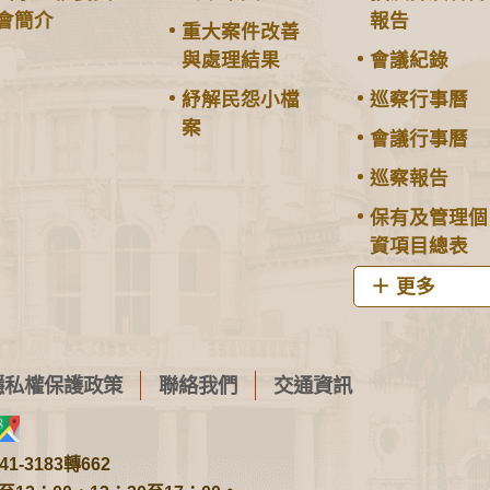
會簡介
報告
重大案件改善
與處理結果
會議紀錄
紓解民怨小檔
巡察行事曆
案
會議行事曆
巡察報告
保有及管理個
資項目總表
更多
隱私權保護政策
聯絡我們
交通資訊
1-3183轉662