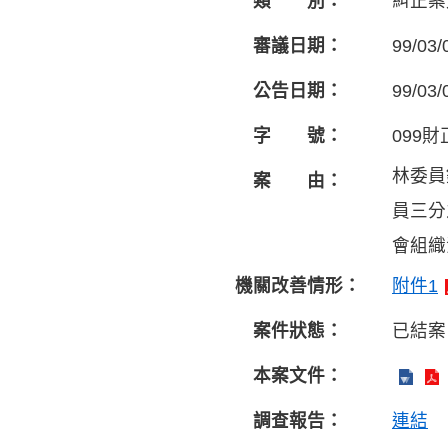
類 別：
糾正案
審議日期：
99/03/
公告日期：
99/03/
字 號：
099財
林委員
案 由：
員三分
會組織
機關改善情形：
附件1
案件狀態：
已結案
本案文件：
調查報告：
連結