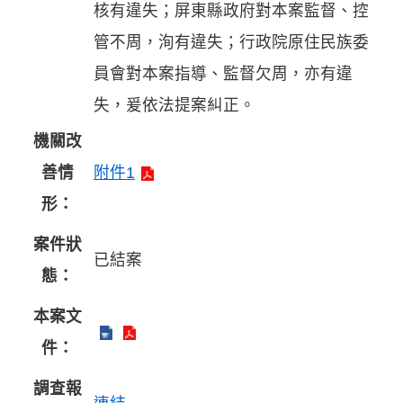
核有違失；屏東縣政府對本案監督、控
管不周，洵有違失；行政院原住民族委
員會對本案指導、監督欠周，亦有違
失，爰依法提案糾正。
機關改
善情
附件1
形：
案件狀
已結案
態：
本案文
件：
調查報