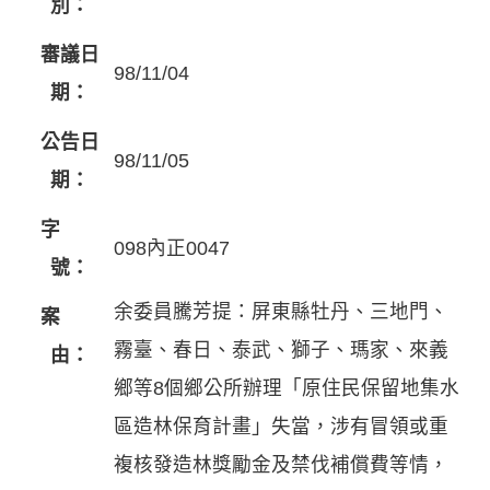
別：
審議日
98/11/04
期：
公告日
98/11/05
期：
字
098內正0047
號：
余委員騰芳提：屏東縣牡丹、三地門、
案
霧臺、春日、泰武、獅子、瑪家、來義
由：
鄉等8個鄉公所辦理「原住民保留地集水
區造林保育計畫」失當，涉有冒領或重
複核發造林獎勵金及禁伐補償費等情，