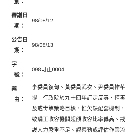
別：
審議日
98/08/12
期：
公告日
98/08/13
期：
字
098司正0004
號：
李委員復甸、黃委員武次、尹委員祚芊
案
提：行政院於九十四年訂定反毒、拒毒
由：
及戒毒等策略目標，惟欠缺配套機制，
致矯正收容機關超額收容比率偏高、戒
護人力嚴重不足、觀察勒戒評估作業流