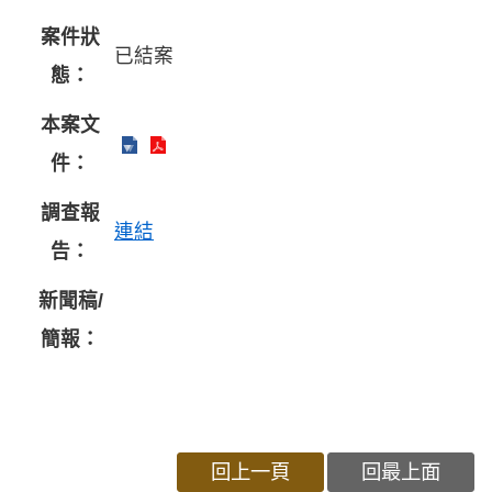
案件狀
已結案
態：
本案文
件：
調查報
連結
告：
新聞稿/
簡報：
回上一頁
回最上面