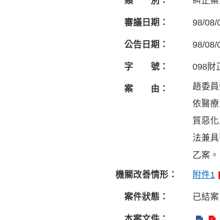
類 別：
糾正案
審議日期：
98/08/
公告日期：
98/08/
字 號：
098財
趙委員
案 由：
依醫療
質惡化
法兼具
乙案。
機關改善情形：
附件1
案件狀態：
已結案
本案文件：