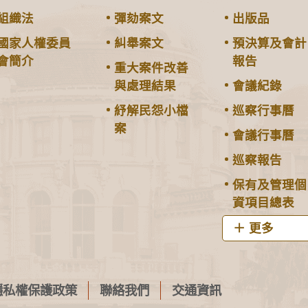
組織法
彈劾案文
出版品
國家人權委員
糾舉案文
預決算及會計
會簡介
報告
重大案件改善
與處理結果
會議紀錄
紓解民怨小檔
巡察行事曆
案
會議行事曆
巡察報告
保有及管理個
資項目總表
更多
隱私權保護政策
聯絡我們
交通資訊