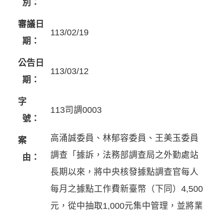
別：
審議日
113/02/19
期：
公告日
113/03/12
期：
字
113司調0003
號：
高涌誠委員、林郁容委員、王美玉委員
案
調查「據訴，法務部調查局之外勤處站
由：
長期以來，將中央核發據點調查官每人
每月之據點工作費新臺幣（下同）4,500
元，從中抽取1,000元集中管理，並將業