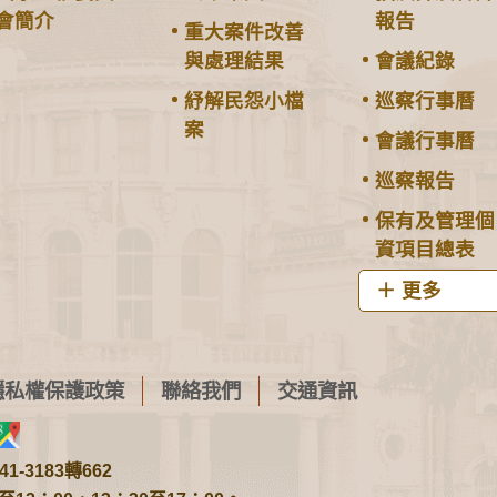
會簡介
報告
重大案件改善
與處理結果
會議紀錄
紓解民怨小檔
巡察行事曆
案
會議行事曆
巡察報告
保有及管理個
資項目總表
更多
隱私權保護政策
聯絡我們
交通資訊
1-3183轉662