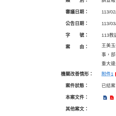
類 別：
調查報
審議日期：
113/02
公告日期：
113/03
字 號：
113教
王美玉
案 由：
事，部
重大違
機關改善情形：
附件1
案件狀態：
已結案
本案文件：
其他案文：