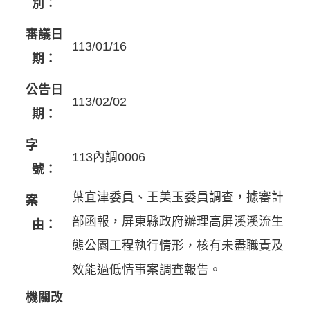
別：
審議日
113/01/16
期：
公告日
113/02/02
期：
字
113內調0006
號：
葉宜津委員、王美玉委員調查，據審計
案
部函報，屏東縣政府辦理高屏溪溪流生
由：
態公園工程執行情形，核有未盡職責及
效能過低情事案調查報告。
機關改