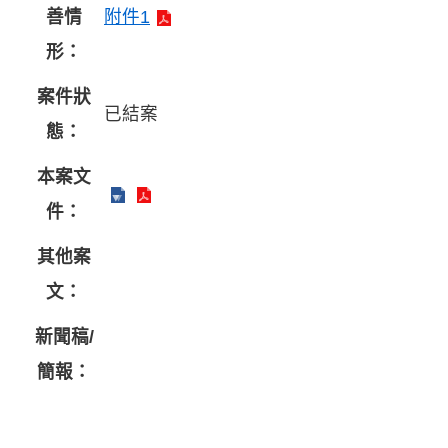
善情
附件1
形：
案件狀
已結案
態：
本案文
件：
其他案
文：
新聞稿/
簡報：