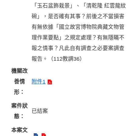
「玉石盆飾栽景」、「清乾隆 紅雲龍紋
碗」，是否確有其事？前後之不當損害
有無依據「國立故宮博物院典藏文物管
理作業要點」之規定處理？有無隱瞞不
報之情事？凡此自有調查之必要案調查
報告。（112教調36）
機關改
善情
附件1
形：
案件狀
已結案
態：
本案文