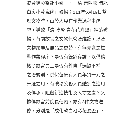
嬌黃綠彩雙龍小碗」、「清 康熙款 暗龍
白裏小黃瓷碗」破損；111年5月19日整
理文物時，由於人員在作業過程中疏
忽，導致「清 乾隆 青花花卉盤」掉落破
損。有關故宮之文物保管及維護，以及
文物策展及展品之更替，有無先進之標
準作業程序？是否有錄影存證，以供稽
核？故宮員工是否有外傳「遇缺不補」
之潛規則，供保留原有人員年資一到之
升遷之用，有破壞公務人員體系之進用
及傳承，阻礙新進技術及人才之虞？又
據傳故宮前院長任內，亦有3件文物送
修，分別是「成化款白地彩花瓷盃」、