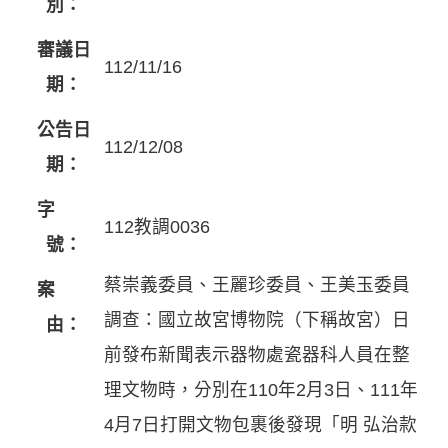
別：
審議日
112/11/16
期：
公告日
112/12/08
期：
字
112教調0036
號：
蔡崇義委員、王麗珍委員、王美玉委員
案
調查：國立故宮博物院（下稱故宮）日
由：
前發布新聞表示器物處瓷器科人員在整
理文物時，分別在110年2月3日、111年
4月7日打開文物包裹後發現「明 弘治款