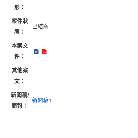
形：
案件狀
已結案
態：
本案文
件：
其他案
文：
新聞稿/
新聞稿1
簡報：