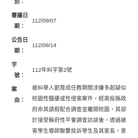
別：
審議日
112/09/07
期：
公告日
112/09/14
期：
字
112年糾字第2號
號：
被糾舉人劉育成任教期間涉嫌多起疑似
案
校園性騷擾或性侵害案件，經南投縣政
由：
府命其請假配合調查並離開校園，其卻
於接受縣府性平會調查訪談後，透過被
害學生導師聯繫投訴學生及其家長，意