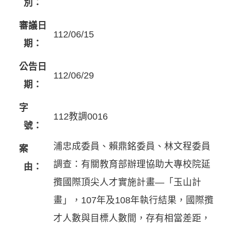
別：
審議日
112/06/15
期：
公告日
112/06/29
期：
字
112教調0016
號：
浦忠成委員、賴鼎銘委員、林文程委員
案
調查：有關教育部辦理協助大專校院延
由：
攬國際頂尖人才實施計畫—「玉山計
畫」，107年及108年執行結果，國際攬
才人數與目標人數間，存有相當差距，