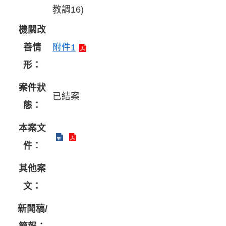
教調16)
機關改
善情
附件1
形：
案件狀
已結案
態：
本案文
件：
其他案
文：
新聞稿/