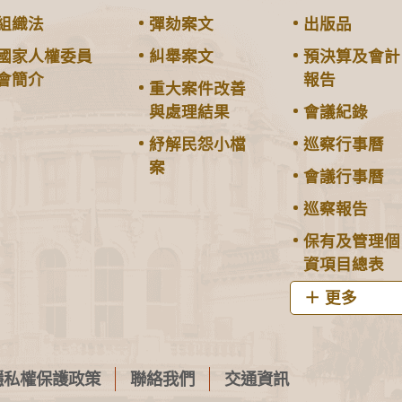
組織法
彈劾案文
出版品
國家人權委員
糾舉案文
預決算及會計
會簡介
報告
重大案件改善
與處理結果
會議紀錄
紓解民怨小檔
巡察行事曆
案
會議行事曆
巡察報告
保有及管理個
資項目總表
更多
隱私權保護政策
聯絡我們
交通資訊