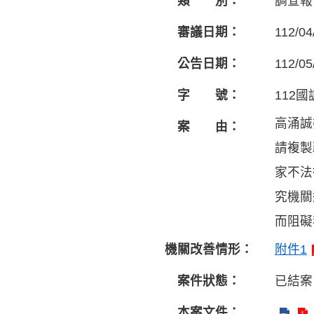
類 別：
調查報
審議日期：
112/04
公告日期：
112/05
字 號：
112國
高涌誠
案 由：
請複製
家不法
究機關
而阻礙
機關改善情形：
附件1
案件狀態：
已結案
本案文件：