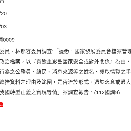
告
/20
/03
調0009
委員、林郁容委員調查:「據悉，國家發展委員會檔案管
政治檔案，以『有嚴重影響國家安全或對外關係』為由，
行為之公務員、線民、消息來源等之姓名、獲取情資之手
遮掩資料之理由及範圍，是否流於形式、過於恣意或過大
我國轉型正義之實現等情」案調查報告。(112國調9)